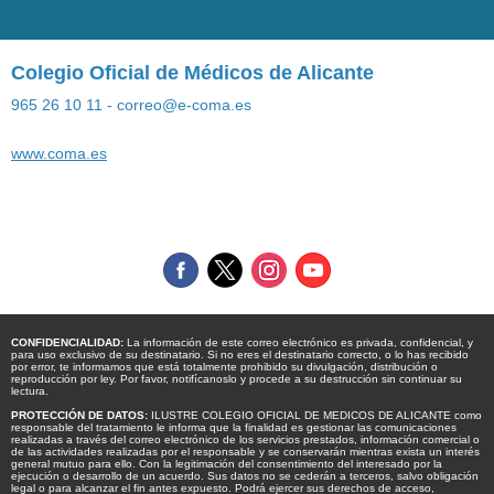
Colegio Oficial de Médicos de Alicante
965 26 10 11 - correo@e-coma.es
www.coma.es
CONFIDENCIALIDAD:
La información de este correo electrónico es privada, confidencial, y
para uso exclusivo de su destinatario. Si no eres el destinatario correcto, o lo has recibido
por error, te informamos que está totalmente prohibido su divulgación, distribución o
reproducción por ley. Por favor, notifícanoslo y procede a su destrucción sin continuar su
lectura.
PROTECCIÓN DE DATOS:
ILUSTRE COLEGIO OFICIAL DE MEDICOS DE ALICANTE como
responsable del tratamiento le informa que la finalidad es gestionar las comunicaciones
realizadas a través del correo electrónico de los servicios prestados, información comercial o
de las actividades realizadas por el responsable y se conservarán mientras exista un interés
general mutuo para ello. Con la legitimación del consentimiento del interesado por la
ejecución o desarrollo de un acuerdo. Sus datos no se cederán a terceros, salvo obligación
legal o para alcanzar el fin antes expuesto. Podrá ejercer sus derechos de acceso,