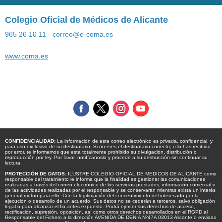
Colegio Oficial de Médicos de Alicante
965 26 10 11 - correo@e-coma.es
www.coma.es
CONFIDENCIALIDAD:
La información de este correo electrónico es privada, confidencial, y
para uso exclusivo de su destinatario. Si no eres el destinatario correcto, o lo has recibido
por error, te informamos que está totalmente prohibido su divulgación, distribución o
reproducción por ley. Por favor, notifícanoslo y procede a su destrucción sin continuar su
lectura.
PROTECCIÓN DE DATOS:
ILUSTRE COLEGIO OFICIAL DE MEDICOS DE ALICANTE como
responsable del tratamiento le informa que la finalidad es gestionar las comunicaciones
realizadas a través del correo electrónico de los servicios prestados, información comercial o
de las actividades realizadas por el responsable y se conservarán mientras exista un interés
general mutuo para ello. Con la legitimación del consentimiento del interesado por la
ejecución o desarrollo de un acuerdo. Sus datos no se cederán a terceros, salvo obligación
legal o para alcanzar el fin antes expuesto. Podrá ejercer sus derechos de acceso,
rectificación, supresión, oposición, así como otros derechos desarrollados en el RGPD al
Responsable del Fichero a la dirección AVENIDA DE DENIA Nº47A 03013 Alicante o enviado