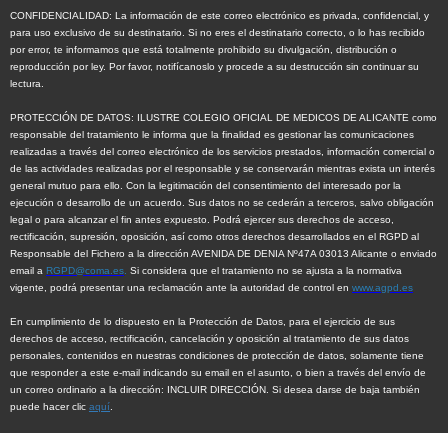
CONFIDENCIALIDAD:
La información de este correo electrónico es privada, confidencial, y
para uso exclusivo de su destinatario. Si no eres el destinatario correcto, o lo has recibido
por error, te informamos que está totalmente prohibido su divulgación, distribución o
reproducción por ley. Por favor, notifícanoslo y procede a su destrucción sin continuar su
lectura.
PROTECCIÓN DE DATOS:
ILUSTRE COLEGIO OFICIAL DE MEDICOS DE ALICANTE como
responsable del tratamiento le informa que la finalidad es gestionar las comunicaciones
realizadas a través del correo electrónico de los servicios prestados, información comercial o
de las actividades realizadas por el responsable y se conservarán mientras exista un interés
general mutuo para ello. Con la legitimación del consentimiento del interesado por la
ejecución o desarrollo de un acuerdo. Sus datos no se cederán a terceros, salvo obligación
legal o para alcanzar el fin antes expuesto. Podrá ejercer sus derechos de acceso,
rectificación, supresión, oposición, así como otros derechos desarrollados en el RGPD al
Responsable del Fichero a la dirección AVENIDA DE DENIA Nº47A 03013 Alicante o enviado
email a
RGPD@coma.es
.
Si considera que el tratamiento no se ajusta a la normativa
vigente, podrá presentar una reclamación ante la autoridad de control en
www.agpd.es
En cumplimiento de lo dispuesto en la Protección de Datos, para el ejercicio de sus
derechos de acceso, rectificación, cancelación y oposición al tratamiento de sus datos
personales, contenidos en nuestras condiciones de protección de datos, solamente tiene
que responder a este e-mail indicando su email en el asunto, o bien a través del envío de
un correo ordinario a la dirección: INCLUIR DIRECCIÓN. Si desea darse de baja también
puede hacer clic
aquí
.